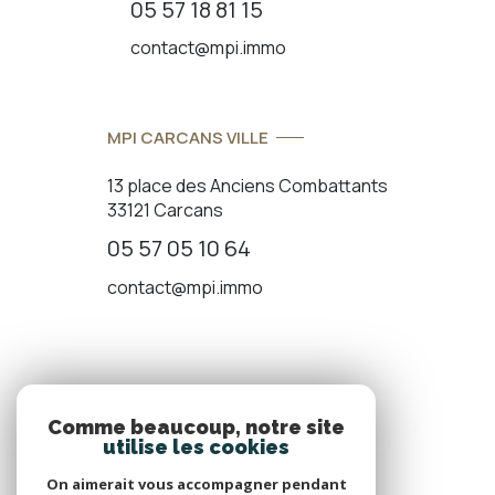
05 57 18 81 15
contact@mpi.immo
MPI CARCANS VILLE
13 place des Anciens Combattants
33121 Carcans
05 57 05 10 64
contact@mpi.immo
ADHÉRENTS
Comme beaucoup, notre site
utilise les cookies
Nous adhérons
On aimerait vous accompagner pendant