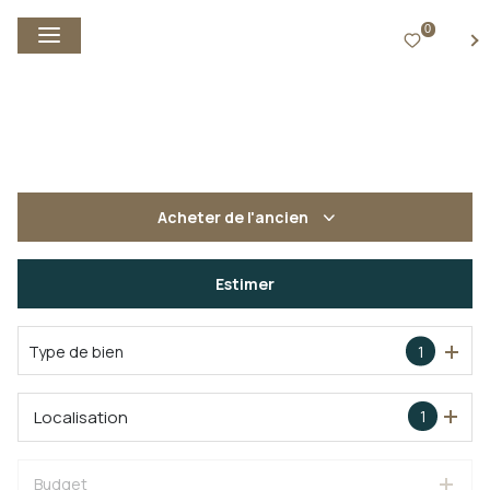
0
FR
Acheter
de l'ancien
De l'ancien
Estimer
Type de bien
1
Localisation
1
Budget