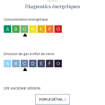
Diagnostics énergetiques
Consommation énergétique
A
B
C
D
E
F
G
Emission de gaz à effet de serre
A
B
C
D
E
F
G
DPE ANCIENNE VERSION
VOIR LE DÉTAIL