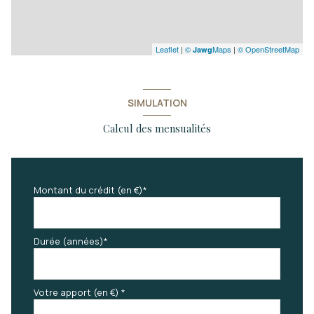
Leaflet
|
©
Maps
|
© OpenStreetMap
Jawg
SIMULATION
Calcul des mensualités
Montant du crédit (en €)*
Durée (années)*
Votre apport (en €) *