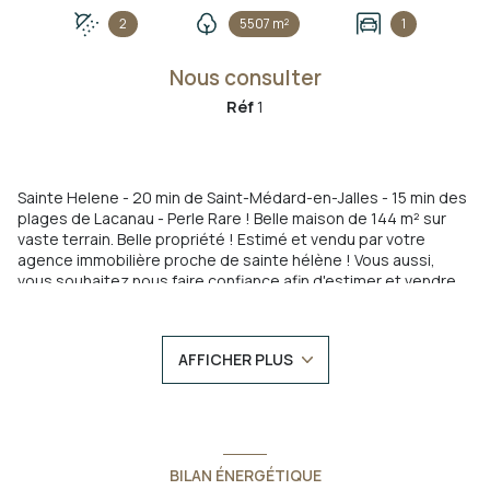
2
5507 m²
1
Nous consulter
Réf
1
Sainte Helene - 20 min de Saint-Médard-en-Jalles - 15 min des
plages de Lacanau - Perle Rare ! Belle maison de 144 m² sur
vaste terrain. Belle propriété ! Estimé et vendu par votre
agence immobilière proche de sainte hélène ! Vous aussi,
vous souhaitez nous faire confiance afin d'estimer et vendre
votre bien ? Contactez votre agent local Aurélie SANTA CRUZ
au 06.38.67.72.82 - MAXIME PHOENIX IMMOBILIER agences
locales et indépendantes situées à Carcans et Maubuisson.
AFFICHER PLUS
Agence adhérente FNAIM. Estimation offerte, réalisée par
rapport à des ventes récentes dans votre quartier,
caractéristiques techniques de votre bien, prix au m2, etc...
Pour connaître le prix de ce bien vendu, contactez nous !
Les informations sur les risques auxquels ce bien est exposé
BILAN ÉNERGÉTIQUE
sont disponibles sur le site
Géorisques