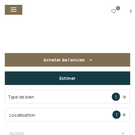
0
FR
Acheter
de l'ancien
De l'ancien
Estimer
Type de bien
1
Localisation
1
Budget