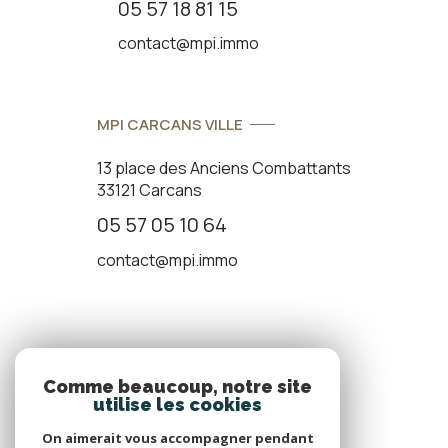
05 57 18 81 15
contact@mpi.immo
MPI CARCANS VILLE
13 place des Anciens Combattants
33121 Carcans
05 57 05 10 64
contact@mpi.immo
ADHÉRENTS
Comme beaucoup, notre site
utilise les cookies
Nous adhérons
On aimerait vous accompagner pendant