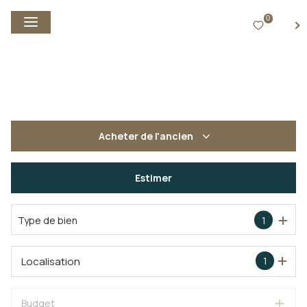
0
FR
Acheter
de l'ancien
De l'ancien
Estimer
Type de bien
1
Localisation
1
Budget