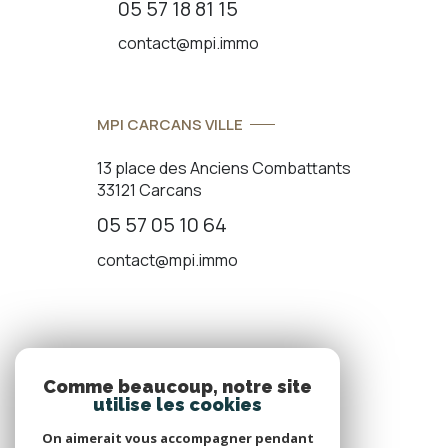
05 57 18 81 15
contact@mpi.immo
MPI CARCANS VILLE
13 place des Anciens Combattants
33121 Carcans
05 57 05 10 64
contact@mpi.immo
ADHÉRENTS
Comme beaucoup, notre site
utilise les cookies
Nous adhérons
On aimerait vous accompagner pendant