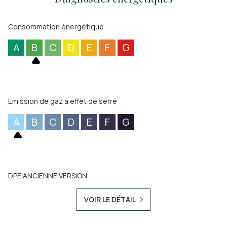
Consommation énergétique
A
B
C
D
E
F
G
Emission de gaz à effet de serre
A
B
C
D
E
F
G
DPE ANCIENNE VERSION
VOIR LE DÉTAIL