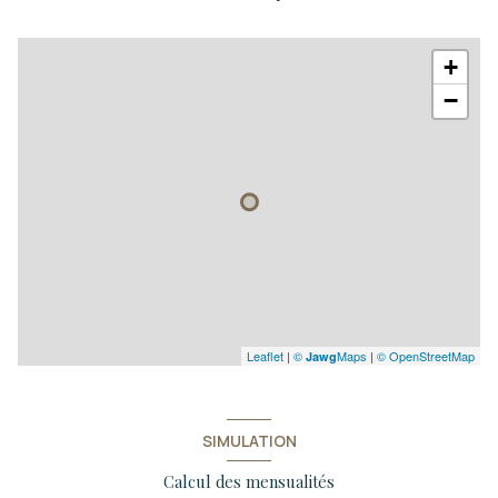
+
−
Leaflet
|
©
Maps
|
© OpenStreetMap
Jawg
SIMULATION
Calcul des mensualités