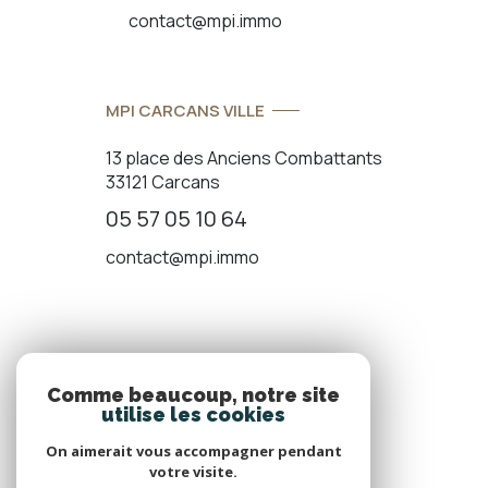
contact@mpi.immo
MPI CARCANS VILLE
13 place des Anciens Combattants
33121 Carcans
05 57 05 10 64
contact@mpi.immo
ADHÉRENTS
Comme beaucoup, notre site
utilise les cookies
Nous adhérons
On aimerait vous accompagner pendant
votre visite.