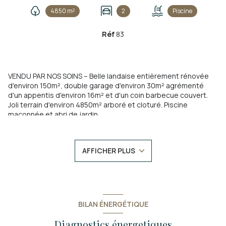
4850 m²
2
Piscine
Réf
83
VENDU PAR NOS SOINS – Belle landaise entièrement rénovée
d'environ 150m², double garage d'environ 30m² agrémenté
d'un appentis d'environ 16m² et d'un coin barbecue couvert.
Joli terrain d'environ 4850m² arboré et cloturé. Piscine
maçonnée et abri de jardin.
Vous souhaitez vendre ? Acheter ? Contactez les spécialistes
du secteur ! Estimation offerte - Diagnostics offerts sous
conditions. Contact local : Maxime Phoenix Immobilier 05 57 05
AFFICHER PLUS
10 64
Maxime Phoenix Immobilier vos agences locales &
indépendantes situées à Carcans et Maubuisson.
Les informations sur les risques auxquels ce bien est exposé
BILAN ÉNERGÉTIQUE
sont disponibles sur le site
Géorisques
Diagnostics énergetiques