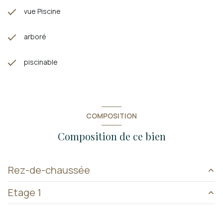
vue Piscine
arboré
piscinable
COMPOSITION
Composition de ce bien
Rez-de-chaussée
Etage 1
entrée
4.18 m²
cuisine
15.16 m²
bureau
7 m²