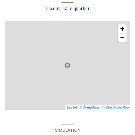
Découvrez le quartier
+
−
Leaflet
|
©
Maps
|
© OpenStreetMap
Jawg
SIMULATION