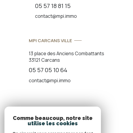
05 57 18 81 15
contact@mpi.immo
MPI CARCANS VILLE
13 place des Anciens Combattants
33121 Carcans
05 57 05 10 64
contact@mpi.immo
ADHÉRENTS
Comme beaucoup, notre site
utilise les cookies
Nous adhérons