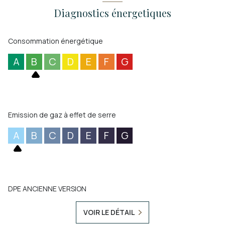
Diagnostics énergetiques
Consommation énergétique
A
B
C
D
E
F
G
Emission de gaz à effet de serre
A
B
C
D
E
F
G
DPE ANCIENNE VERSION
VOIR LE DÉTAIL