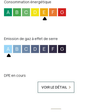
Consommation énergétique
A
B
C
D
E
F
G
Emission de gaz à effet de serre
A
B
C
D
E
F
G
DPE en cours
VOIR LE DÉTAIL