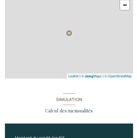
−
Leaflet
|
©
Maps
|
© OpenStreetMap
Jawg
SIMULATION
Calcul des mensualités
Montant du crédit (en €)*