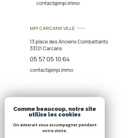
contact@mpi.immo
MPI CARCANS VILLE
13 place des Anciens Combattants
33121 Carcans
05 57 05 10 64
contact@mpi.immo
ADHÉRENTS
Comme beaucoup, notre site
utilise les cookies
Nous adhérons
On aimerait vous accompagner pendant
votre visite.