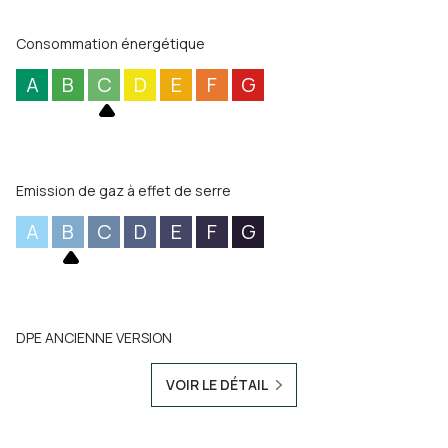
Consommation énergétique
A
B
C
D
E
F
G
Emission de gaz à effet de serre
A
B
C
D
E
F
G
DPE ANCIENNE VERSION
VOIR LE DÉTAIL