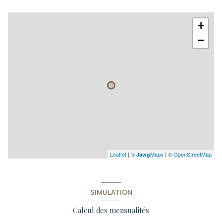
+
−
Leaflet
|
©
Maps
|
© OpenStreetMap
Jawg
SIMULATION
Calcul des mensualités