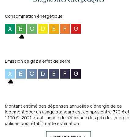
TTC (450 000 € hors honoraires).
Consommation énergétique
A
B
C
D
E
F
G
Emission de gaz à effet de serre
A
B
C
D
E
F
G
Montant estimé des dépenses annuelles d'énergie de ce
logement pour un usage standard est compris entre 770 € et
1 100 € . 2021 étant l'année de référence des prix de l'énergie
utilisés pour établir cette estimation.