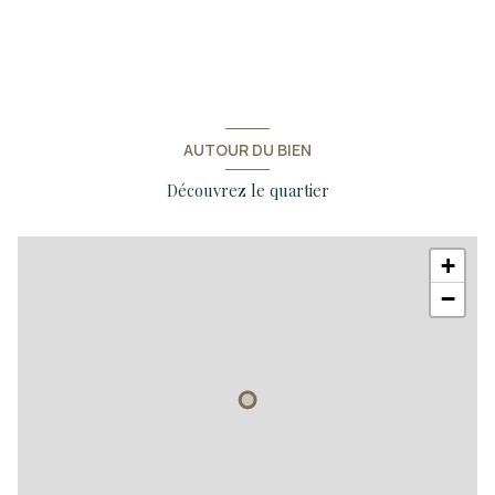
chambre
14.33 m²
WC
1.80 m²
salle d'eau
6.95 m²
Dégagement
11.74 m²
AUTOUR DU BIEN
entrée
3.68 m²
Découvrez le quartier
+
−