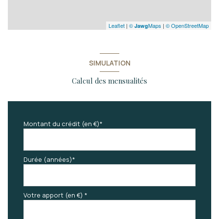
Leaflet
|
©
Maps
|
© OpenStreetMap
Jawg
SIMULATION
Calcul des mensualités
Montant du crédit (en €)*
Durée (années)*
Votre apport (en €) *