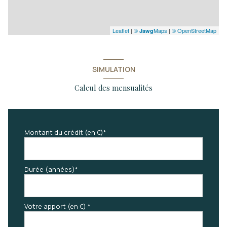
Leaflet
|
©
Maps
|
© OpenStreetMap
Jawg
SIMULATION
Calcul des mensualités
Montant du crédit (en €)*
Durée (années)*
Votre apport (en €) *