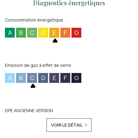
Diagnostics énergetiques
Consommation énergétique
A
B
C
D
E
F
G
Emission de gaz à effet de serre
A
B
C
D
E
F
G
DPE ANCIENNE VERSION
VOIR LE DÉTAIL