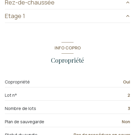
Rez-de-chaussée
Etage 1
salon/sejour
25 m²
salle de bain
2.70 m²
chambre
9.10 m²
chambre
9.30 m²
INFO COPRO
Copropriété
Copropriété
Oui
Lot n°
2
Nombre de lots
3
Plan de sauvegarde
Non
Statut du syndic
Pas de procédure en cours