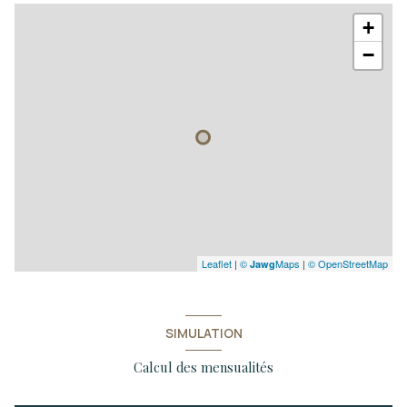
+
−
Leaflet
|
©
Maps
|
© OpenStreetMap
Jawg
SIMULATION
Calcul des mensualités