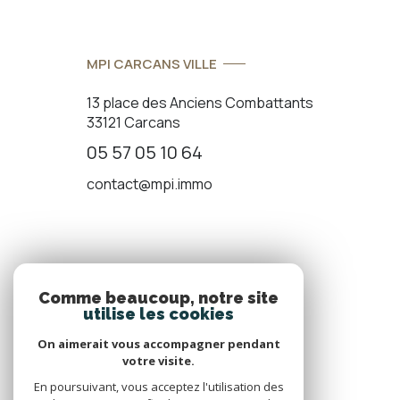
MPI CARCANS VILLE
13 place des Anciens Combattants
33121 Carcans
05 57 05 10 64
contact@mpi.immo
ADHÉRENTS
Comme beaucoup, notre site
utilise les cookies
Nous adhérons
On aimerait vous accompagner pendant
votre visite.
En poursuivant, vous acceptez l'utilisation des