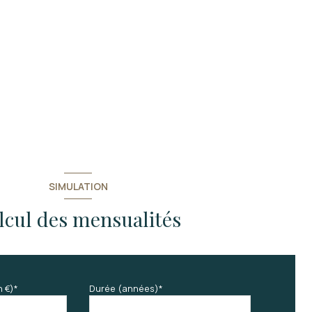
SIMULATION
lcul des mensualités
n €)*
Durée (années)*