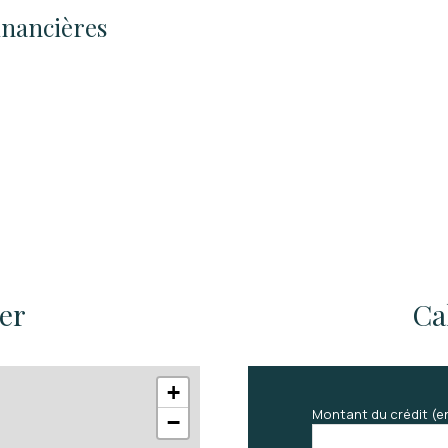
inancières
ier
Ca
+
Montant du crédit (e
−