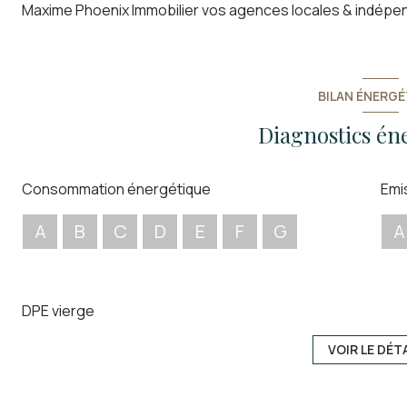
Maxime Phoenix Immobilier vos agences locales & indépe
BILAN ÉNERGÉ
Diagnostics én
Consommation énergétique
Emi
A
B
C
D
E
F
G
A
DPE vierge
VOIR LE DÉT