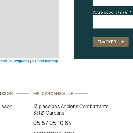
Votre apport (en €) *
ENVOYER
aflet
|
©
Maps
|
© OpenStreetMap
Jawg
ISSON
MPI CARCANS VILLE
uisson
13 place des Anciens Combattants
33121 Carcans
05 57 05 10 64