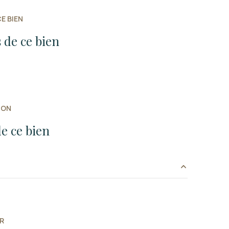
E BIEN
 de ce bien
ION
e ce bien
m²
R