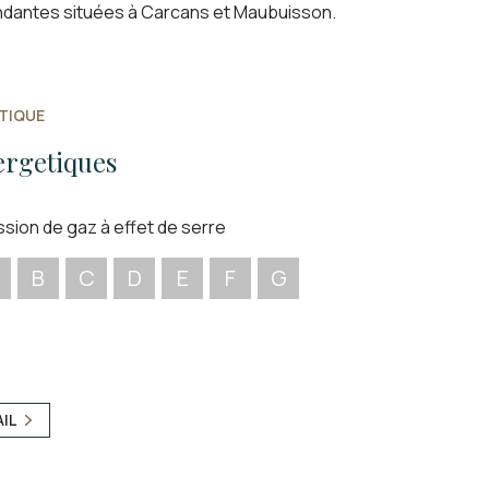
ndantes situées à Carcans et Maubuisson.
TIQUE
ergetiques
ssion de gaz à effet de serre
B
C
D
E
F
G
AIL