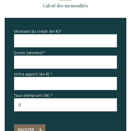
Calcul des mensualités
Montant du crédit (en €)*
Durée (années)*
Votre apport (en €) *
Taux d'emprunt (%) *
ENVOYER