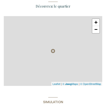
Découvrez le quartier
+
−
Leaflet
|
©
Maps
|
© OpenStreetMap
Jawg
SIMULATION