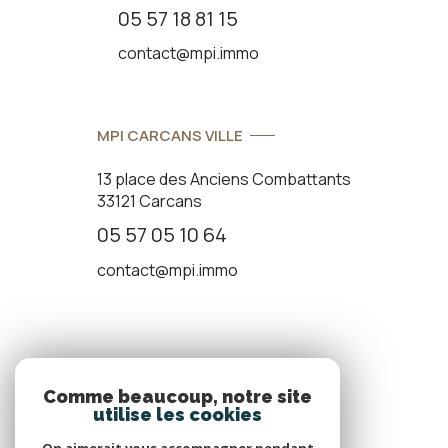
05 57 18 81 15
contact@mpi.immo
MPI CARCANS VILLE
13 place des Anciens Combattants
33121 Carcans
05 57 05 10 64
contact@mpi.immo
ADHÉRENTS
Comme beaucoup, notre site
utilise les cookies
Nous adhérons