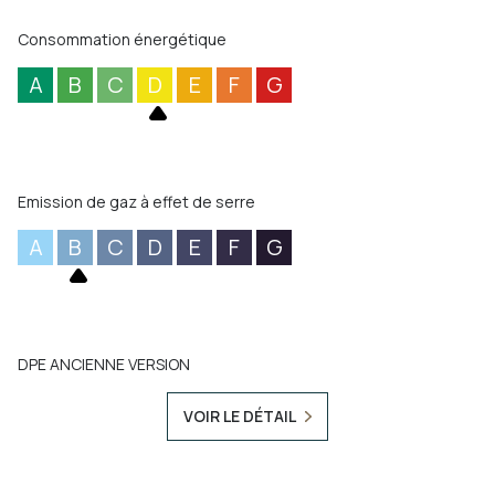
Consommation énergétique
A
B
C
D
E
F
G
Emission de gaz à effet de serre
A
B
C
D
E
F
G
DPE ANCIENNE VERSION
VOIR LE DÉTAIL